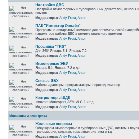
Настройка ДВС
Настройка атмосферных и турбированных двигателей, основы н
опытом
Модераторы:
Andy Frost
,
Anton
ПАК "Инжектор Онлайн"
Программно-аппаратный комплекс для автоматической настрой
параметров работы ДВС в режиме реального времени
Модераторы:
Andy Frost
,
Anton
Прошивка "TRS"
Для ЭБУ Январь 5.1, Январь 7.2
Модераторы:
Andy Frost
,
Anton
Инженерные ЭБУ
Январь 5.1, Январь 7.2 и др.
Модераторы:
Andy Frost
,
Anton
Связь с ЭБУ
Кабели, адаптеры, программаторы, переходники и пр.
Модераторы:
Andy Frost
,
Anton
Контроллеры ШДК
Innovate Motorsport, AEM, ALC-1 и т.д.
Модераторы:
Andy Frost
,
Anton
Механика и электрика
Железные вопросы
Обсуждаем атмосферные и турбированные ДВС, системы впуска
трансмиссия, ходовая, тормозная система и т.д.
Модераторы:
Andy Frost
,
Anton