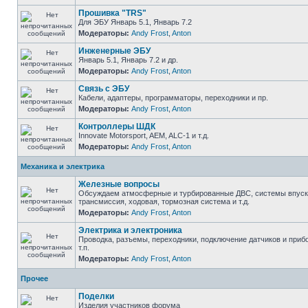
Прошивка "TRS"
Для ЭБУ Январь 5.1, Январь 7.2
Модераторы:
Andy Frost
,
Anton
Инженерные ЭБУ
Январь 5.1, Январь 7.2 и др.
Модераторы:
Andy Frost
,
Anton
Связь с ЭБУ
Кабели, адаптеры, программаторы, переходники и пр.
Модераторы:
Andy Frost
,
Anton
Контроллеры ШДК
Innovate Motorsport, AEM, ALC-1 и т.д.
Модераторы:
Andy Frost
,
Anton
Механика и электрика
Железные вопросы
Обсуждаем атмосферные и турбированные ДВС, системы впуска
трансмиссия, ходовая, тормозная система и т.д.
Модераторы:
Andy Frost
,
Anton
Электрика и электроника
Проводка, разъемы, переходники, подключение датчиков и приб
т.п.
Модераторы:
Andy Frost
,
Anton
Прочее
Поделки
Изделия участников форума