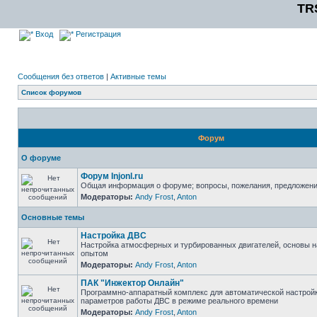
TR
Вход
Регистрация
Сообщения без ответов
|
Активные темы
Список форумов
Форум
О форуме
Форум Injonl.ru
Общая информация о форуме; вопросы, пожелания, предложен
Модераторы:
Andy Frost
,
Anton
Основные темы
Настройка ДВС
Настройка атмосферных и турбированных двигателей, основы н
опытом
Модераторы:
Andy Frost
,
Anton
ПАК "Инжектор Онлайн"
Программно-аппаратный комплекс для автоматической настрой
параметров работы ДВС в режиме реального времени
Модераторы:
Andy Frost
,
Anton