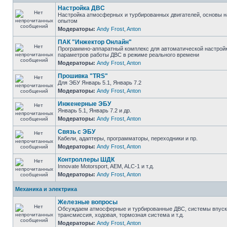
Настройка ДВС
Настройка атмосферных и турбированных двигателей, основы н
опытом
Модераторы:
Andy Frost
,
Anton
ПАК "Инжектор Онлайн"
Программно-аппаратный комплекс для автоматической настрой
параметров работы ДВС в режиме реального времени
Модераторы:
Andy Frost
,
Anton
Прошивка "TRS"
Для ЭБУ Январь 5.1, Январь 7.2
Модераторы:
Andy Frost
,
Anton
Инженерные ЭБУ
Январь 5.1, Январь 7.2 и др.
Модераторы:
Andy Frost
,
Anton
Связь с ЭБУ
Кабели, адаптеры, программаторы, переходники и пр.
Модераторы:
Andy Frost
,
Anton
Контроллеры ШДК
Innovate Motorsport, AEM, ALC-1 и т.д.
Модераторы:
Andy Frost
,
Anton
Механика и электрика
Железные вопросы
Обсуждаем атмосферные и турбированные ДВС, системы впуска
трансмиссия, ходовая, тормозная система и т.д.
Модераторы:
Andy Frost
,
Anton