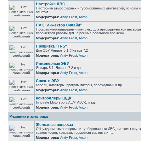
Настройка ДВС
Настройка атмосферных и турбированных двигателей, основы н
опытом
Модераторы:
Andy Frost
,
Anton
ПАК "Инжектор Онлайн"
Программно-аппаратный комплекс для автоматической настрой
параметров работы ДВС в режиме реального времени
Модераторы:
Andy Frost
,
Anton
Прошивка "TRS"
Для ЭБУ Январь 5.1, Январь 7.2
Модераторы:
Andy Frost
,
Anton
Инженерные ЭБУ
Январь 5.1, Январь 7.2 и др.
Модераторы:
Andy Frost
,
Anton
Связь с ЭБУ
Кабели, адаптеры, программаторы, переходники и пр.
Модераторы:
Andy Frost
,
Anton
Контроллеры ШДК
Innovate Motorsport, AEM, ALC-1 и т.д.
Модераторы:
Andy Frost
,
Anton
Механика и электрика
Железные вопросы
Обсуждаем атмосферные и турбированные ДВС, системы впуска
трансмиссия, ходовая, тормозная система и т.д.
Модераторы:
Andy Frost
,
Anton