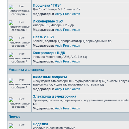
Прошивка "TRS"
Для ЭБУ Январь 5.1, Январь 7.2
Модераторы:
Andy Frost
,
Anton
Инженерные ЭБУ
Январь 5.1, Январь 7.2 и др.
Модераторы:
Andy Frost
,
Anton
Связь с ЭБУ
Кабели, адаптеры, программаторы, переходники и пр.
Модераторы:
Andy Frost
,
Anton
Контроллеры ШДК
Innovate Motorsport, AEM, ALC-1 и т.д.
Модераторы:
Andy Frost
,
Anton
Механика и электрика
Железные вопросы
Обсуждаем атмосферные и турбированные ДВС, системы впуска
трансмиссия, ходовая, тормозная система и т.д.
Модераторы:
Andy Frost
,
Anton
Электрика и электроника
Проводка, разъемы, переходники, подключение датчиков и приб
т.п.
Модераторы:
Andy Frost
,
Anton
Прочее
Поделки
Изделия участников форума