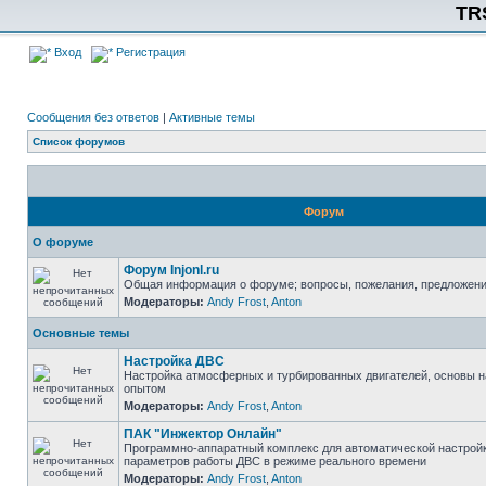
TR
Вход
Регистрация
Сообщения без ответов
|
Активные темы
Список форумов
Форум
О форуме
Форум Injonl.ru
Общая информация о форуме; вопросы, пожелания, предложен
Модераторы:
Andy Frost
,
Anton
Основные темы
Настройка ДВС
Настройка атмосферных и турбированных двигателей, основы н
опытом
Модераторы:
Andy Frost
,
Anton
ПАК "Инжектор Онлайн"
Программно-аппаратный комплекс для автоматической настрой
параметров работы ДВС в режиме реального времени
Модераторы:
Andy Frost
,
Anton