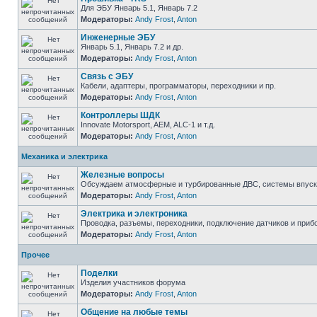
Для ЭБУ Январь 5.1, Январь 7.2
Модераторы:
Andy Frost
,
Anton
Инженерные ЭБУ
Январь 5.1, Январь 7.2 и др.
Модераторы:
Andy Frost
,
Anton
Связь с ЭБУ
Кабели, адаптеры, программаторы, переходники и пр.
Модераторы:
Andy Frost
,
Anton
Контроллеры ШДК
Innovate Motorsport, AEM, ALC-1 и т.д.
Модераторы:
Andy Frost
,
Anton
Механика и электрика
Железные вопросы
Обсуждаем атмосферные и турбированные ДВС, системы впуска и
Модераторы:
Andy Frost
,
Anton
Электрика и электроника
Проводка, разъемы, переходники, подключение датчиков и прибо
Модераторы:
Andy Frost
,
Anton
Прочее
Поделки
Изделия участников форума
Модераторы:
Andy Frost
,
Anton
Общение на любые темы