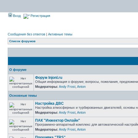
Вход
Регистрация
Сообщения без ответов
|
Активные темы
Список форумов
О форуме
Форум Injonl.ru
Общая информация о форуме; вопросы, пожелания, предложен
Модераторы:
Andy Frost
,
Anton
Основные темы
Настройка ДВС
Настройка атмосферных и турбированных двигателей, основы н
Модераторы:
Andy Frost
,
Anton
ПАК "Инжектор Онлайн"
Программно-аппаратный комплекс для автоматической настрой
Модераторы:
Andy Frost
,
Anton
Прошивка "TRS"