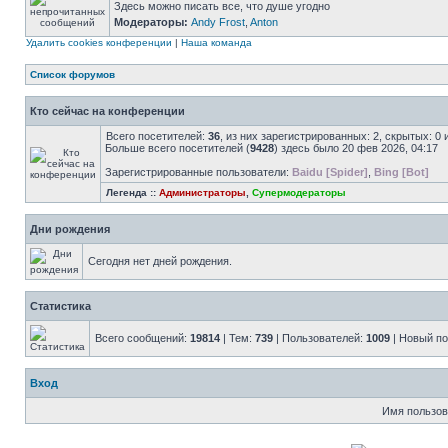
Здесь можно писать все, что душе угодно
Модераторы:
Andy Frost
,
Anton
Удалить cookies конференции
|
Наша команда
Список форумов
Кто сейчас на конференции
Всего посетителей:
36
, из них зарегистрированных: 2, скрытых: 0
Больше всего посетителей (
9428
) здесь было 20 фев 2026, 04:17
Зарегистрированные пользователи:
Baidu [Spider]
,
Bing [Bot]
Легенда ::
Администраторы
,
Супермодераторы
Дни рождения
Сегодня нет дней рождения.
Статистика
Всего сообщений:
19814
| Тем:
739
| Пользователей:
1009
| Новый п
Вход
Имя пользов