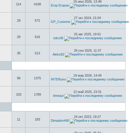
15 июл 2026, 13:48
114
4108
Егор Егоров
27 окт 2024, 21:04
28
572
GP_Customs
25 авг 2025, 19:01
26
616
tokc06
29 сен 2025, 11:37
35
513
Aleks82
19 мар 2026, 14:49
96
1375
INTERyes
12 май 2025, 23:31
103
1789
timeaut
24 окт 2023, 19:27
11
183
Dimadon448