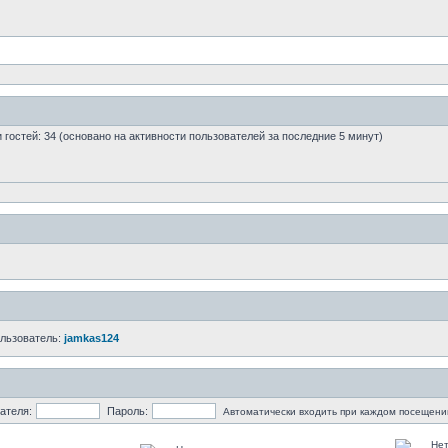
 и гостей: 34 (основано на активности пользователей за последние 5 минут)
ользователь:
jamkas124
ателя:
Пароль:
Автоматически входить при каждом посещени