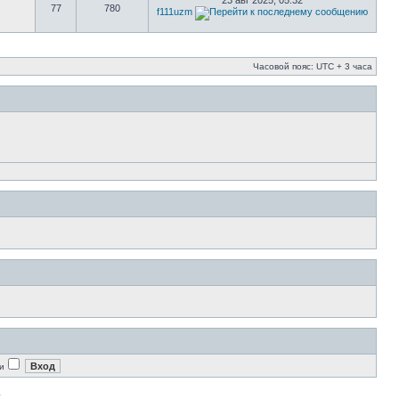
23 авг 2025, 05:32
77
780
f111uzm
Часовой пояс: UTC + 3 часа
и