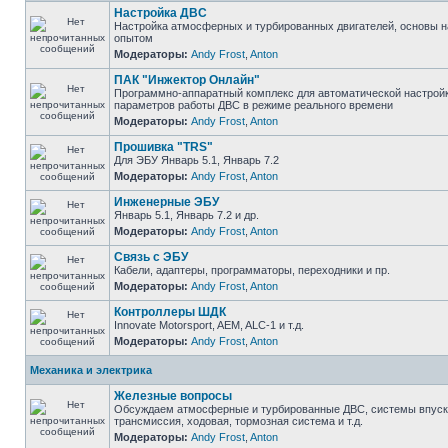
Настройка ДВС
Настройка атмосферных и турбированных двигателей, основы н
опытом
Модераторы:
Andy Frost
,
Anton
ПАК "Инжектор Онлайн"
Программно-аппаратный комплекс для автоматической настрой
параметров работы ДВС в режиме реального времени
Модераторы:
Andy Frost
,
Anton
Прошивка "TRS"
Для ЭБУ Январь 5.1, Январь 7.2
Модераторы:
Andy Frost
,
Anton
Инженерные ЭБУ
Январь 5.1, Январь 7.2 и др.
Модераторы:
Andy Frost
,
Anton
Связь с ЭБУ
Кабели, адаптеры, программаторы, переходники и пр.
Модераторы:
Andy Frost
,
Anton
Контроллеры ШДК
Innovate Motorsport, AEM, ALC-1 и т.д.
Модераторы:
Andy Frost
,
Anton
Механика и электрика
Железные вопросы
Обсуждаем атмосферные и турбированные ДВС, системы впуска
трансмиссия, ходовая, тормозная система и т.д.
Модераторы:
Andy Frost
,
Anton