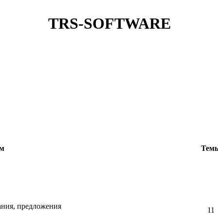
TRS-SOFTWARE
ум
Тем
ания, предложения
11