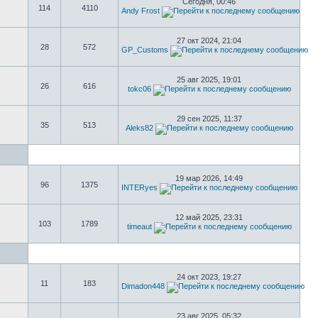
Сегодня, 00:46
114
4110
Andy Frost
27 окт 2024, 21:04
28
572
GP_Customs
25 авг 2025, 19:01
26
616
tokc06
29 сен 2025, 11:37
35
513
Aleks82
19 мар 2026, 14:49
96
1375
INTERyes
12 май 2025, 23:31
103
1789
timeaut
24 окт 2023, 19:27
11
183
Dimadon448
23 авг 2025, 05:32