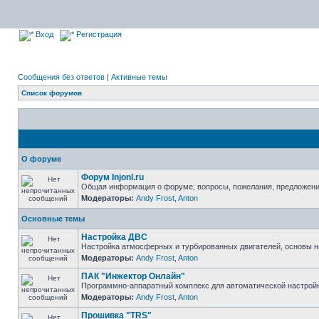
Вход
Регистрация
Сообщения без ответов
|
Активные темы
Список форумов
О форуме
Форум Injonl.ru
Общая информация о форуме; вопросы, пожелания, предложен
Модераторы:
Andy Frost
,
Anton
Основные темы
Настройка ДВС
Настройка атмосферных и турбированных двигателей, основы н
Модераторы:
Andy Frost
,
Anton
ПАК "Инжектор Онлайн"
Программно-аппаратный комплекс для автоматической настрой
Модераторы:
Andy Frost
,
Anton
Прошивка "TRS"