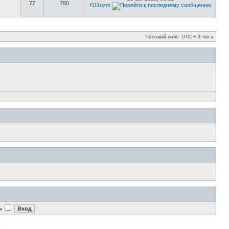
77
780
f111uzm
Часовой пояс: UTC + 3 часа
и