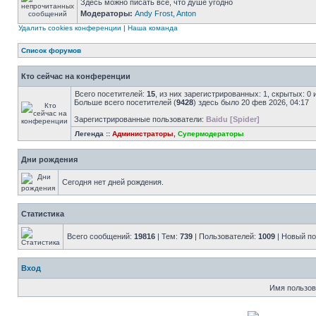
Здесь можно писать все, что душе угодно
Модераторы:
Andy Frost
,
Anton
Удалить cookies конференции
|
Наша команда
Список форумов
Кто сейчас на конференции
Всего посетителей:
15
, из них зарегистрированных: 1, скрытых: 0
Больше всего посетителей (
9428
) здесь было 20 фев 2026, 04:17
Зарегистрированные пользователи:
Baidu [Spider]
Легенда ::
Администраторы
,
Супермодераторы
Дни рождения
Сегодня нет дней рождения.
Статистика
Всего сообщений:
19816
| Тем:
739
| Пользователей:
1009
| Новый п
Вход
Имя пользов