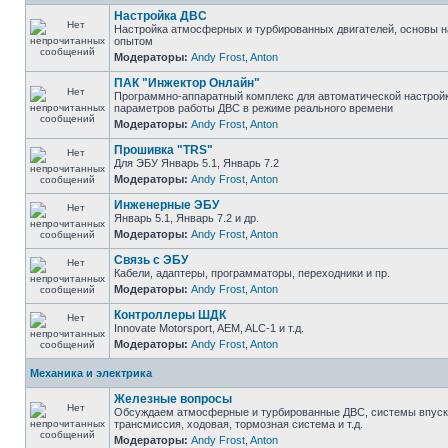
Настройка ДВС
Настройка атмосферных и турбированных двигателей, основы н
опытом
Модераторы:
Andy Frost
,
Anton
ПАК "Инжектор Онлайн"
Программно-аппаратный комплекс для автоматической настрой
параметров работы ДВС в режиме реального времени
Модераторы:
Andy Frost
,
Anton
Прошивка "TRS"
Для ЭБУ Январь 5.1, Январь 7.2
Модераторы:
Andy Frost
,
Anton
Инженерные ЭБУ
Январь 5.1, Январь 7.2 и др.
Модераторы:
Andy Frost
,
Anton
Связь с ЭБУ
Кабели, адаптеры, программаторы, переходники и пр.
Модераторы:
Andy Frost
,
Anton
Контроллеры ШДК
Innovate Motorsport, AEM, ALC-1 и т.д.
Модераторы:
Andy Frost
,
Anton
Механика и электрика
Железные вопросы
Обсуждаем атмосферные и турбированные ДВС, системы впуска
трансмиссия, ходовая, тормозная система и т.д.
Модераторы:
Andy Frost
,
Anton