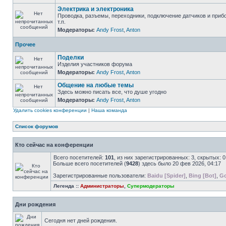
Электрика и электроника
Проводка, разъемы, переходники, подключение датчиков и приб
т.п.
Модераторы:
Andy Frost
,
Anton
Прочее
Поделки
Изделия участников форума
Модераторы:
Andy Frost
,
Anton
Общение на любые темы
Здесь можно писать все, что душе угодно
Модераторы:
Andy Frost
,
Anton
Удалить cookies конференции
|
Наша команда
Список форумов
Кто сейчас на конференции
Всего посетителей:
101
, из них зарегистрированных: 3, скрытых: 
Больше всего посетителей (
9428
) здесь было 20 фев 2026, 04:17
Зарегистрированные пользователи:
Baidu [Spider]
,
Bing [Bot]
,
Go
Легенда ::
Администраторы
,
Супермодераторы
Дни рождения
Сегодня нет дней рождения.