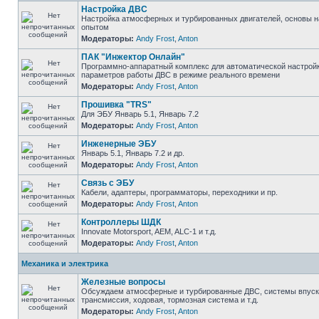
Настройка ДВС
Настройка атмосферных и турбированных двигателей, основы н
опытом
Модераторы:
Andy Frost
,
Anton
ПАК "Инжектор Онлайн"
Программно-аппаратный комплекс для автоматической настрой
параметров работы ДВС в режиме реального времени
Модераторы:
Andy Frost
,
Anton
Прошивка "TRS"
Для ЭБУ Январь 5.1, Январь 7.2
Модераторы:
Andy Frost
,
Anton
Инженерные ЭБУ
Январь 5.1, Январь 7.2 и др.
Модераторы:
Andy Frost
,
Anton
Связь с ЭБУ
Кабели, адаптеры, программаторы, переходники и пр.
Модераторы:
Andy Frost
,
Anton
Контроллеры ШДК
Innovate Motorsport, AEM, ALC-1 и т.д.
Модераторы:
Andy Frost
,
Anton
Механика и электрика
Железные вопросы
Обсуждаем атмосферные и турбированные ДВС, системы впуска
трансмиссия, ходовая, тормозная система и т.д.
Модераторы:
Andy Frost
,
Anton