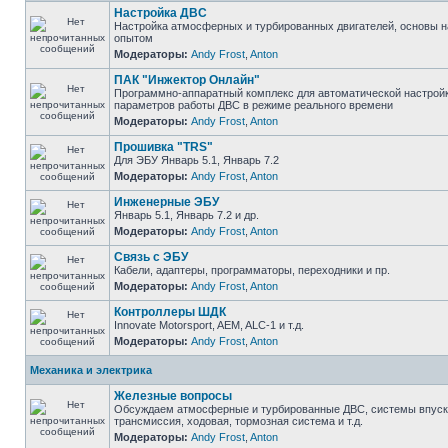
Настройка ДВС
Настройка атмосферных и турбированных двигателей, основы н
опытом
Модераторы:
Andy Frost
,
Anton
ПАК "Инжектор Онлайн"
Программно-аппаратный комплекс для автоматической настрой
параметров работы ДВС в режиме реального времени
Модераторы:
Andy Frost
,
Anton
Прошивка "TRS"
Для ЭБУ Январь 5.1, Январь 7.2
Модераторы:
Andy Frost
,
Anton
Инженерные ЭБУ
Январь 5.1, Январь 7.2 и др.
Модераторы:
Andy Frost
,
Anton
Связь с ЭБУ
Кабели, адаптеры, программаторы, переходники и пр.
Модераторы:
Andy Frost
,
Anton
Контроллеры ШДК
Innovate Motorsport, AEM, ALC-1 и т.д.
Модераторы:
Andy Frost
,
Anton
Механика и электрика
Железные вопросы
Обсуждаем атмосферные и турбированные ДВС, системы впуска
трансмиссия, ходовая, тормозная система и т.д.
Модераторы:
Andy Frost
,
Anton