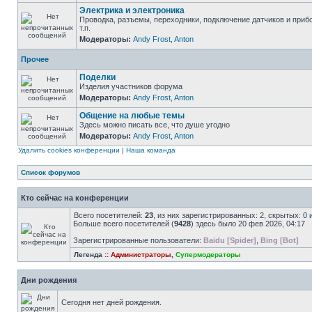
Электрика и электроника
Проводка, разъемы, переходники, подключение датчиков и приб
т.п.
Модераторы:
Andy Frost
,
Anton
Прочее
Поделки
Изделия участников форума
Модераторы:
Andy Frost
,
Anton
Общение на любые темы
Здесь можно писать все, что душе угодно
Модераторы:
Andy Frost
,
Anton
Удалить cookies конференции
|
Наша команда
Список форумов
Кто сейчас на конференции
Всего посетителей:
23
, из них зарегистрированных: 2, скрытых: 0
Больше всего посетителей (
9428
) здесь было 20 фев 2026, 04:17
Зарегистрированные пользователи:
Baidu [Spider]
,
Bing [Bot]
Легенда ::
Администраторы
,
Супермодераторы
Дни рождения
Сегодня нет дней рождения.