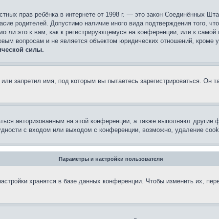
 частных прав ребёнка в интернете от 1998 г. — это закон Соединённых 
асие родителей. Допустимо наличие иного вида подтверждения того, чт
о ли это к вам, как к регистрирующемуся на конференции, или к самой
овым вопросам и не является объектом юридических отношений, кроме 
ической силы.
или запретил имя, под которым вы пытаетесь зарегистрироваться. Он т
аться авторизованным на этой конференции, а также выполняют другие ф
дности с входом или выходом с конференции, возможно, удаление cook
Параметры и настройки пользователя
астройки хранятся в базе данных конференции. Чтобы изменить их, пер