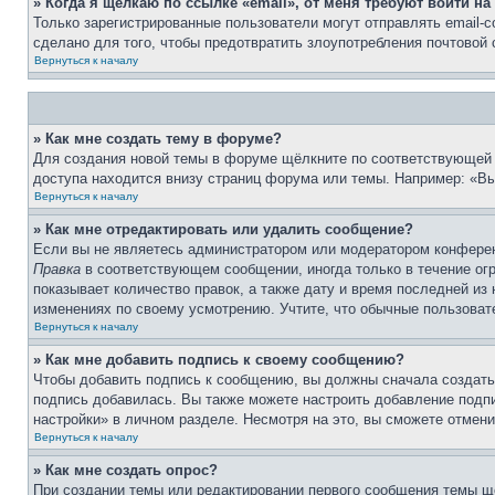
» Когда я щёлкаю по ссылке «email», от меня требуют войти н
Только зарегистрированные пользователи могут отправлять email-
сделано для того, чтобы предотвратить злоупотребления почтовой
Вернуться к началу
» Как мне создать тему в форуме?
Для создания новой темы в форуме щёлкните по соответствующей 
доступа находится внизу страниц форума или темы. Например: «Вы 
Вернуться к началу
» Как мне отредактировать или удалить сообщение?
Если вы не являетесь администратором или модератором конферен
Правка
в соответствующем сообщении, иногда только в течение огр
показывает количество правок, а также дату и время последней из
изменениях по своему усмотрению. Учтите, что обычные пользовате
Вернуться к началу
» Как мне добавить подпись к своему сообщению?
Чтобы добавить подпись к сообщению, вы должны сначала создать
подпись добавилась. Вы также можете настроить добавление под
настройки» в личном разделе. Несмотря на это, вы сможете отме
Вернуться к началу
» Как мне создать опрос?
При создании темы или редактировании первого сообщения темы щ