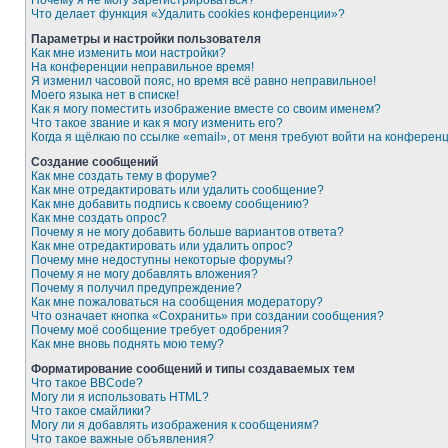
Почему я не могу зарегистрироваться?
Что делает функция «Удалить cookies конференции»?
Параметры и настройки пользователя
Как мне изменить мои настройки?
На конференции неправильное время!
Я изменил часовой пояс, но время всё равно неправильное!
Моего языка нет в списке!
Как я могу поместить изображение вместе со своим именем?
Что такое звание и как я могу изменить его?
Когда я щёлкаю по ссылке «email», от меня требуют войти на конферен
Создание сообщений
Как мне создать тему в форуме?
Как мне отредактировать или удалить сообщение?
Как мне добавить подпись к своему сообщению?
Как мне создать опрос?
Почему я не могу добавить больше вариантов ответа?
Как мне отредактировать или удалить опрос?
Почему мне недоступны некоторые форумы?
Почему я не могу добавлять вложения?
Почему я получил предупреждение?
Как мне пожаловаться на сообщения модератору?
Что означает кнопка «Сохранить» при создании сообщения?
Почему моё сообщение требует одобрения?
Как мне вновь поднять мою тему?
Форматирование сообщений и типы создаваемых тем
Что такое BBCode?
Могу ли я использовать HTML?
Что такое смайлики?
Могу ли я добавлять изображения к сообщениям?
Что такое важные объявления?