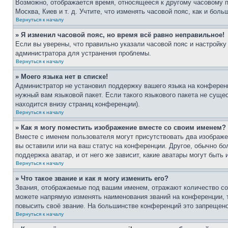
Возможно, отображается время, относящееся к другому часовому поя
Москва, Киев и т. д. Учтите, что изменять часовой пояс, как и бо
Вернуться к началу
» Я изменил часовой пояс, но время всё равно неправильное!
Если вы уверены, что правильно указали часовой пояс и настройку
администратора для устранения проблемы.
Вернуться к началу
» Моего языка нет в списке!
Администратор не установил поддержку вашего языка на конференц
нужный вам языковой пакет. Если такого языкового пакета не сущ
находится внизу страниц конференции).
Вернуться к началу
» Как я могу поместить изображение вместе со своим именем?
Вместе с именем пользователя могут присутствовать два изображен
вы оставили или на ваш статус на конференции. Другое, обычно бо
поддержка аватар, и от него же зависит, какие аватары могут быт
Вернуться к началу
» Что такое звание и как я могу изменить его?
Звания, отображаемые под вашим именем, отражают количество с
можете напрямую изменять наименования званий на конференции, 
повысить своё звание. На большинстве конференций это запрещено
Вернуться к началу