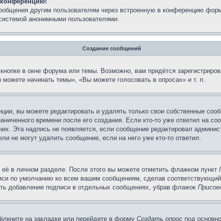
а конференцию!
сообщения другим пользователям через встроенную в конференцию форм
 системой анонимными пользователями.
Создание сообщений
кнопке в окне форума или темы. Возможно, вам придётся зарегистриров
можете начинать темы», «Вы можете голосовать в опросах» и т. п.
ции, вы можете редактировать и удалять только свои собственные сооб
аниченного времени после его создания. Если кто-то уже ответил на со
 них. Эта надпись не появляется, если сообщение редактировал админис
ли не могут удалить сообщение, если на него уже кто-то ответил.
 её в личном разделе. После этого вы можете отметить флажком пункт
писи по умолчанию ко всем вашим сообщениям, сделав соответствующий
нить добавление подписи в отдельных сообщениях, убрав флажок
Присое
ёлкните на закладке или перейдите в форму
Создать опрос
под основно