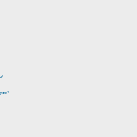
и!
угов?