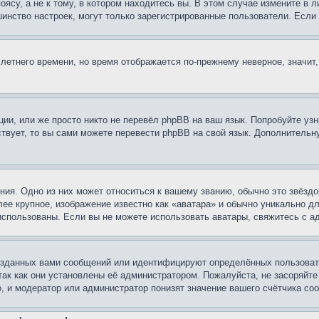
су, а не к тому, в котором находитесь вы. В этом случае измените в ли
льшинство настроек, могут только зарегистрированные пользователи. Есл
 летнего времени, но время отображается по-прежнему неверное, значит
ии, или же просто никто не перевёл phpBB на ваш язык. Попробуйте узн
ествует, то вы сами можете перевести phpBB на свой язык. Дополнител
ия. Одно из них может относиться к вашему званию, обычно это звёздо
лее крупное, изображение известно как «аватара» и обычно уникально д
ь использованы. Если вы не можете использовать аватары, свяжитесь с
озданных вами сообщений или идентифицируют определённых пользовате
так как они установлены её администратором. Пожалуйста, не засоряйт
, и модератор или администратор понизят значение вашего счётчика со