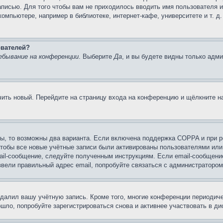
записью. Для того чтобы вам не приходилось вводить имя пользователя 
мпьютере, например в библиотеке, интернет-кафе, университете и т. д
ователей?
ебывание на конференции
. Выберите
Да
, и вы будете видны только адм
учить новый. Перейдите на страницу входа на конференцию и щёлкните 
ы, то возможны два варианта. Если включена поддержка COPPA и при ре
чтобы все новые учётные записи были активированы пользователями или
ail-сообщение, следуйте полученным инструкциям. Если email-сообщение
ввели правильный адрес email, попробуйте связаться с администратором
удалил вашу учётную запись. Кроме того, многие конференции периоди
ло, попробуйте зарегистрироваться снова и активнее участвовать в ди