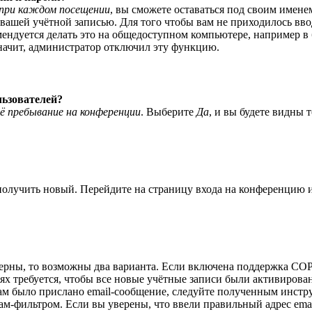
при каждом посещении
, вы сможете оставаться под своим имене
я вашей учётной записью. Для того чтобы вам не приходилось вв
ндуется делать это на общедоступном компьютере, например в би
значит, администратор отключил эту функцию.
льзователей?
ё пребывание на конференции
. Выберите
Да
, и вы будете видны 
 получить новый. Перейдите на страницу входа на конференцию
верны, то возможны два варианта. Если включена поддержка COPP
 требуется, чтобы все новые учётные записи были активирован
ам было прислано email-сообщение, следуйте полученным инстру
ам-фильтром. Если вы уверены, что ввели правильный адрес emai