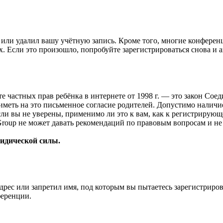
или удалил вашу учётную запись. Кроме того, многие конферен
 Если это произошло, попробуйте зарегистрироваться снова и ак
ащите частных прав ребёнка в интернете от 1998 г. — это закон С
меть на это письменное согласие родителей. Допустимо наличи
и вы не уверены, применимо ли это к вам, как к регистрирующ
Group не может давать рекомендаций по правовым вопросам и н
ридической силы.
рес или запретил имя, под которым вы пытаетесь зарегистриро
ференции.